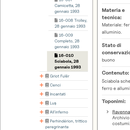
Camicetta, 28
Materia e
gennaio 1993
tecnica:
16-008 Trolley,
Materiale: fer
28 gennaio 1993
alluminio.
16-009
Completo, 28
Stato di
gennaio 1993
conservazi
16-010
buono
Sciabola, 28
gennaio 1993
Contenuto:
Griot Fulêr
Sciabola sch
Cenci
ferro e allumi
Incantati
Toponimi:
Luṣ
Ravenn
All’inferno
Archivio
Perhindérion, trittico
costumi
peregrinante