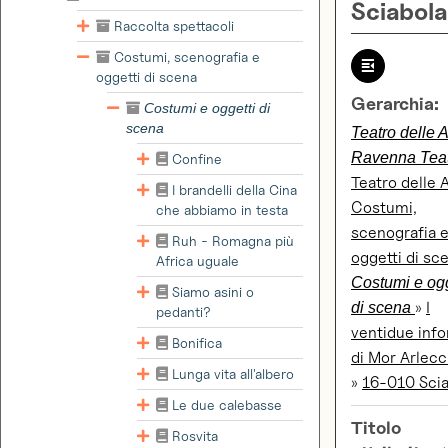
Sciabola
Raccolta spettacoli
Costumi, scenografia e
oggetti di scena
Gerarchia:
Costumi e oggetti di
scena
Teatro delle A
Ravenna Tea
Confine
Teatro delle 
I brandelli della Cina
Costumi,
che abbiamo in testa
scenografia 
Ruh - Romagna più
oggetti di sc
Africa uguale
Costumi e ogg
Siamo asini o
»
I
di scena
pedanti?
ventidue info
Bonifica
di Mor Arlec
Lunga vita all'albero
»
16-010 Scia
Le due calebasse
Titolo
Rosvita