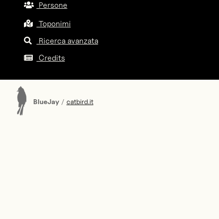
Persone
Toponimi
Ricerca avanzata
Credits
BlueJay
/
catbird.it