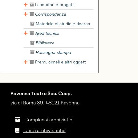
Laboratori e progetti
Corrispondenza
Materiale di studio e ricerca
Area tecnica
Biblioteca
Rassegna stampa
Premi, cimeli e altri oggetti
Ravenna Teatro Soc. Coop.
via di Roma 39, 48121 Ravenna
Complessi archivistici
Unità archivistiche