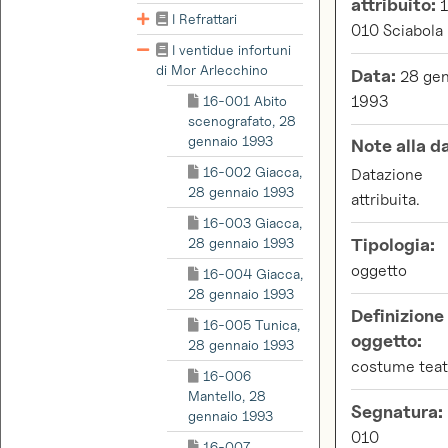
attribuito:
1
I Refrattari
010 Sciabola
I ventidue infortuni
di Mor Arlecchino
Data:
28 gen
16-001 Abito
1993
scenografato, 28
gennaio 1993
Note alla d
16-002 Giacca,
Datazione
28 gennaio 1993
attribuita.
16-003 Giacca,
28 gennaio 1993
Tipologia:
oggetto
16-004 Giacca,
28 gennaio 1993
Definizione
16-005 Tunica,
oggetto:
28 gennaio 1993
costume teat
16-006
Mantello, 28
Segnatura:
gennaio 1993
010
16-007