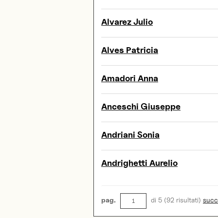
Alvarez Julio
Alves Patricia
Amadori Anna
Anceschi Giuseppe
Andriani Sonia
Andrighetti Aurelio
pag.
di 5 (92 risultati)
succ