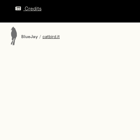
Credits
BlueJay
/
catbird.it