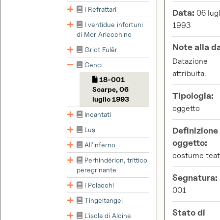
I Refrattari
Data:
06 lugl
I ventidue infortuni
1993
di Mor Arlecchino
Note alla d
Griot Fulêr
Datazione
Cenci
attribuita.
18-001
Scarpe, 06
Tipologia:
luglio 1993
oggetto
Incantati
Luṣ
Definizione
oggetto:
All’inferno
costume teat
Perhindérion, trittico
peregrinante
Segnatura:
I Polacchi
001
Tingeltangel
Stato di
L'isola di Alcina