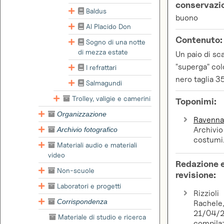
conservazi
Baldus
buono
Al Placido Don
Contenuto:
Sogno di una notte
di mezza estate
Un paio di sc
"superga" col
I refrattari
nero taglia 35
Salmagundi
Trolley, valigie e camerini
Toponimi:
Organizzazione
Ravenn
Archivio
Archivio fotografico
costumi
Materiali audio e materiali
video
Redazione 
Non-scuole
revisione:
Laboratori e progetti
Rizzioli
Corrispondenza
Rachele
21/04/2
Materiale di studio e ricerca
compila