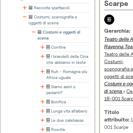
Scarpe
Raccolta spettacoli
Costumi, scenografia e
oggetti di scena
Gerarchia:
Costumi e oggetti di
scena
Teatro delle A
Ravenna Tea
Confine
Teatro delle 
I brandelli della Cina
Costumi,
che abbiamo in testa
scenografia 
Ruh - Romagna più
oggetti di sc
Africa uguale
Costumi e ogg
Siamo asini o
»
Ce
di scena
pedanti?
18-001 Scar
Bonifica
Lunga vita all'albero
Titolo
attribuito:
1
Le due calebasse
001 Scarpe
Rosvita