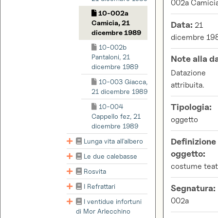
002a Camici
10-002a
Camicia, 21
Data:
21
dicembre 1989
dicembre 19
10-002b
Pantaloni, 21
Note alla d
dicembre 1989
Datazione
10-003 Giacca,
attribuita.
21 dicembre 1989
Tipologia:
10-004
Cappello fez, 21
oggetto
dicembre 1989
Definizione
Lunga vita all'albero
oggetto:
Le due calebasse
costume teat
Rosvita
I Refrattari
Segnatura:
002a
I ventidue infortuni
di Mor Arlecchino