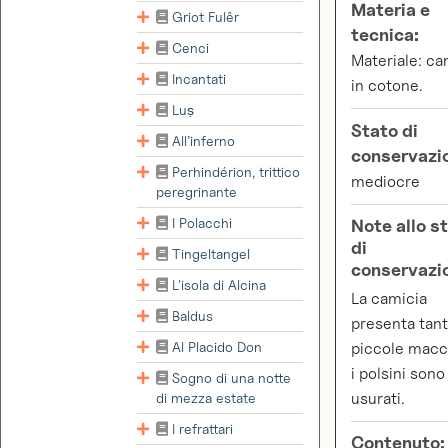
Materia e
Griot Fulêr
tecnica:
Cenci
Materiale: ca
Incantati
in cotone.
Luṣ
Stato di
All’inferno
conservazi
Perhindérion, trittico
mediocre
peregrinante
I Polacchi
Note allo s
di
Tingeltangel
conservazi
L'isola di Alcina
La camicia
Baldus
presenta tan
Al Placido Don
piccole macc
i polsini sono
Sogno di una notte
di mezza estate
usurati.
I refrattari
Contenuto: