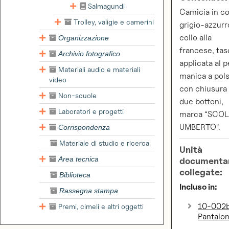
Salmagundi
Camicia in c
Trolley, valigie e camerini
grigio-azzurr
collo alla
Organizzazione
francese, tas
Archivio fotografico
applicata al p
Materiali audio e materiali
manica a pol
video
con chiusura
Non-scuole
due bottoni,
Laboratori e progetti
marca “SCOL
UMBERTO".
Corrispondenza
Materiale di studio e ricerca
Unità
Area tecnica
documenta
collegate:
Biblioteca
Incluso in:
Rassegna stampa
10-002
Premi, cimeli e altri oggetti
Pantalon