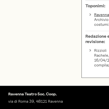
Toponimi:
Ravenn
Archivio
costumi
Redazione 
revisione:
Rizzioli
Rachele
16/04/2
compila
Ravenna Teatro Soc. Coop.
via di Roma 39, 48121 Ravenna