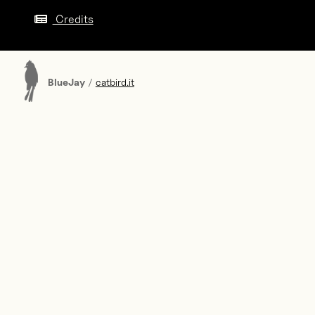
Credits
BlueJay
/
catbird.it