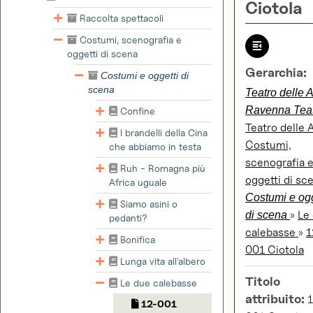
Ciotola
Raccolta spettacoli
Costumi, scenografia e
oggetti di scena
Gerarchia:
Costumi e oggetti di
scena
Teatro delle A
Ravenna Tea
Confine
Teatro delle 
I brandelli della Cina
Costumi,
che abbiamo in testa
scenografia 
Ruh - Romagna più
oggetti di sc
Africa uguale
Costumi e ogg
Siamo asini o
»
Le
di scena
pedanti?
calebasse
»
1
Bonifica
001 Ciotola
Lunga vita all'albero
Titolo
Le due calebasse
attribuito:
1
12-001