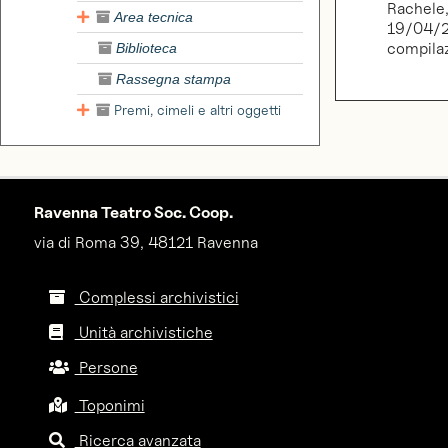
Rachele
Area tecnica
19/04/2
compila
Biblioteca
Rassegna stampa
Premi, cimeli e altri oggetti
Ravenna Teatro Soc. Coop.
via di Roma 39, 48121 Ravenna
Complessi archivistici
Unità archivistiche
Persone
Toponimi
Ricerca avanzata