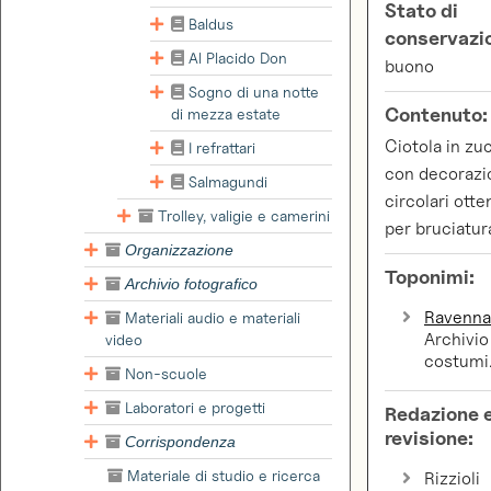
Stato di
Baldus
conservazi
Al Placido Don
buono
Sogno di una notte
Contenuto:
di mezza estate
Ciotola in zu
I refrattari
con decorazi
Salmagundi
circolari ott
Trolley, valigie e camerini
per bruciatur
Organizzazione
Toponimi:
Archivio fotografico
Ravenn
Materiali audio e materiali
Archivio
video
costumi
Non-scuole
Laboratori e progetti
Redazione 
revisione:
Corrispondenza
Materiale di studio e ricerca
Rizzioli