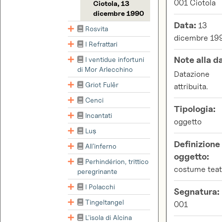
001 Ciotola
Ciotola, 13
dicembre 1990
Data:
13
Rosvita
dicembre 19
I Refrattari
Note alla d
I ventidue infortuni
di Mor Arlecchino
Datazione
Griot Fulêr
attribuita.
Cenci
Tipologia:
Incantati
oggetto
Luṣ
Definizione
All’inferno
oggetto:
Perhindérion, trittico
costume teat
peregrinante
I Polacchi
Segnatura:
Tingeltangel
001
L'isola di Alcina