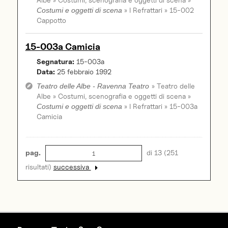
» I Refrattari » 15-002
Costumi e oggetti di scena
Cappotto
15-003a Camicia
Segnatura:
15-003a
Data:
25 febbraio 1992
» Teatro delle
Teatro delle Albe - Ravenna Teatro
Albe » Costumi, scenografia e oggetti di scena »
» I Refrattari » 15-003a
Costumi e oggetti di scena
Camicia
pag.
di 13 (251
risultati)
successiva