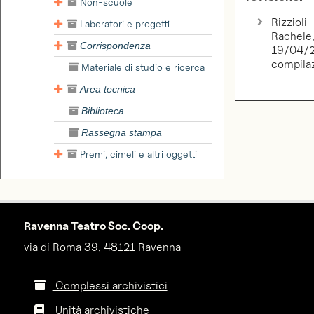
Non-scuole
Rizzioli
Laboratori e progetti
Rachele
Corrispondenza
19/04/2
compila
Materiale di studio e ricerca
Area tecnica
Biblioteca
Rassegna stampa
Premi, cimeli e altri oggetti
Ravenna Teatro Soc. Coop.
via di Roma 39, 48121 Ravenna
Complessi archivistici
Unità archivistiche