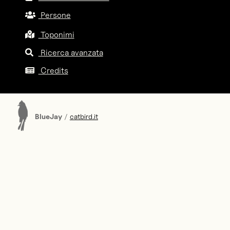
Persone
Toponimi
Ricerca avanzata
Credits
BlueJay
/
catbird.it