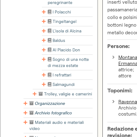
inserti vellut
peregrinante
passamaneria
I Polacchi
collo e polsini
Tingeltangel
bottoni legno
L'isola di Alcina
metallo deco
Baldus
Persone:
Al Placido Don
Montana
Sogno di una notte
Ermann
di mezza estate
attrice;
I refrattari
attore
Salmagundi
Toponimi:
Trolley, valigie e camerini
Ravenn
Organizzazione
Archivio
Archivio fotografico
costumi
Materiali audio e materiali
Redazione 
video
revisione: