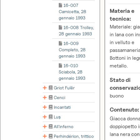
16-007
Materia e
Camicetta, 28
gennaio 1993
tecnica:
Materiale: gi
16-008 Trolley,
28 gennaio 1993
in lana con in
in velluto e
16-009
Completo, 28
passamaneria
gennaio 1993
Bottoni in le
16-010
metallo.
Sciabola, 28
gennaio 1993
Stato di
conservazi
Griot Fulêr
buono
Cenci
Incantati
Contenuto:
Luṣ
Giacca donn
doppiopetto i
All’inferno
lana nera con
Perhindérion, trittico