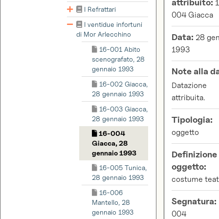
attribuito:
1
I Refrattari
004 Giacca
I ventidue infortuni
di Mor Arlecchino
Data:
28 gen
16-001 Abito
1993
scenografato, 28
gennaio 1993
Note alla d
16-002 Giacca,
Datazione
28 gennaio 1993
attribuita.
16-003 Giacca,
28 gennaio 1993
Tipologia:
oggetto
16-004
Giacca, 28
gennaio 1993
Definizione
oggetto:
16-005 Tunica,
28 gennaio 1993
costume teat
16-006
Segnatura:
Mantello, 28
gennaio 1993
004