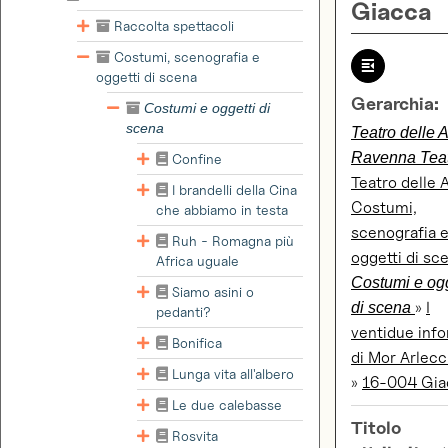
Giacca
Raccolta spettacoli
Costumi, scenografia e
oggetti di scena
Gerarchia:
Costumi e oggetti di
scena
Teatro delle A
Ravenna Tea
Confine
Teatro delle 
I brandelli della Cina
Costumi,
che abbiamo in testa
scenografia 
Ruh - Romagna più
oggetti di sc
Africa uguale
Costumi e ogg
Siamo asini o
»
I
di scena
pedanti?
ventidue info
Bonifica
di Mor Arlec
Lunga vita all'albero
»
16-004 Gia
Le due calebasse
Titolo
Rosvita